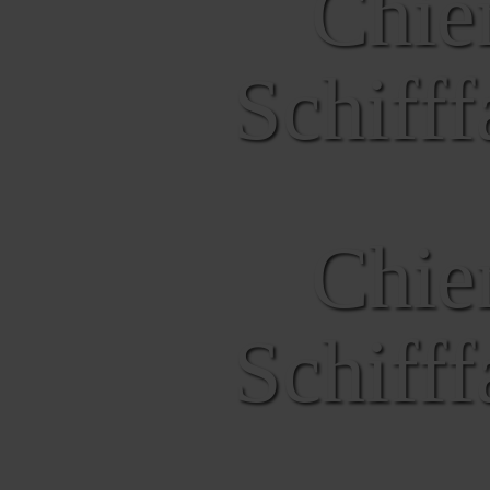
Chie
Schiff
Chie
Schiff