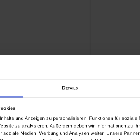
Auch heuer erhalt
vollendeten 15. Lebe
inklusive Chiemsee-
rigwasser
Details
e to
Cookies
nhalte und Anzeigen zu personalisieren, Funktionen für soziale
Website zu analysieren. Außerdem geben wir Informationen zu I
Gstadt und Chieming.
r soziale Medien, Werbung und Analysen weiter. Unsere Partner
estellen Bernau und