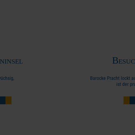
ninsel
Besuc
wüchsig,
Barocke Pracht lockt 
ist der p