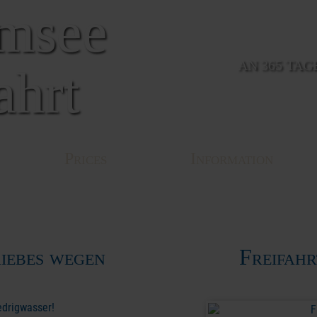
msee
AN 365 TAG
fahrt
Prices
Information
iebes wegen
Freifahr