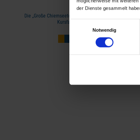
möglicherweise mit weiteren
Chieming.
der Dienste gesammelt haben
Die „Große Chiemseetour“ wird ohne Halt in Seebruck dur
Kursfahrten verkehren gemäß Sommerfah
Einwilligungsauswahl
Notwendig
Niedrigwasser