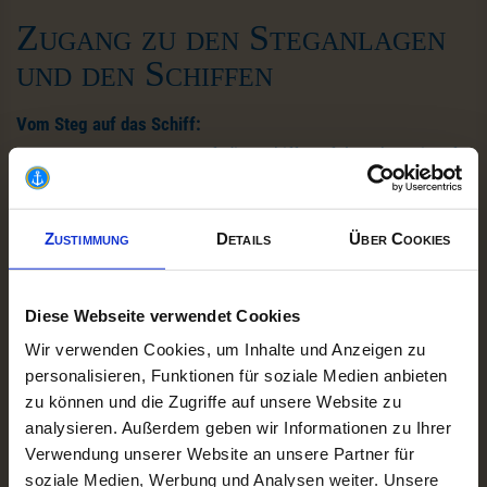
Zugang zu den Steganlagen
und den Schiffen
Vom Steg auf das Schiff:
Der Zugang vom Steg auf die Schiffe erfolgt über eine für
Rollstühle ausreichend breite Übergangsbrücke (mobile
Rampe). Je nach Wasserstand ist die Übergangsbrücke eben
Zustimmung
Details
Über Cookies
oder schräg abfallend bzw. aufsteigend und kann bei
stärkerem Wellengang auch mal schwanken. Im
Auflagebereich der Brücke (am Steg- bzw. am Schiffsboden)
Diese Webseite verwendet Cookies
ist eine kleine Schwelle zu überwinden (Stolpergefahr).
Wir verwenden Cookies, um Inhalte und Anzeigen zu
Unsere Schiffsmannschaft hilft Ihnen gerne beim Ein- und
personalisieren, Funktionen für soziale Medien anbieten
Aussteigen.
zu können und die Zugriffe auf unsere Website zu
Steg Prien/Stock:
analysieren. Außerdem geben wir Informationen zu Ihrer
Verwendung unserer Website an unsere Partner für
Die Stegbreite ist für Rollstuhlfahrer ausreichend. Der Zugang
soziale Medien, Werbung und Analysen weiter. Unsere