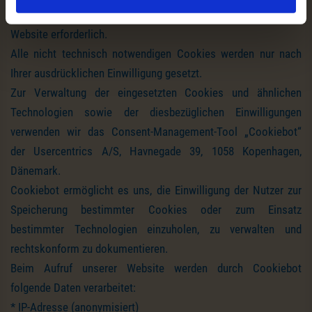
Technisch notwendige Cookies sind für den Betrieb der
Website erforderlich.
Alle nicht technisch notwendigen Cookies werden nur nach
Ihrer ausdrücklichen Einwilligung gesetzt.
Zur Verwaltung der eingesetzten Cookies und ähnlichen
Technologien sowie der diesbezüglichen Einwilligungen
verwenden wir das Consent-Management-Tool „Cookiebot“
der Usercentrics A/S, Havnegade 39, 1058 Kopenhagen,
Dänemark.
Cookiebot ermöglicht es uns, die Einwilligung der Nutzer zur
Speicherung bestimmter Cookies oder zum Einsatz
bestimmter Technologien einzuholen, zu verwalten und
rechtskonform zu dokumentieren.
Beim Aufruf unserer Website werden durch Cookiebot
folgende Daten verarbeitet:
* IP-Adresse (anonymisiert)