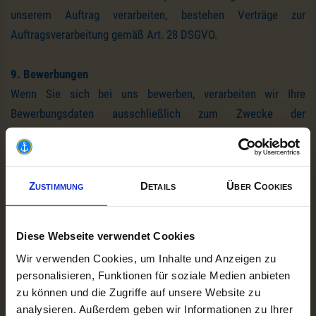
unserem Auftrag verarbeiten, bestehen Verträge zur
Auftragsverarbeitung gemäß Art. 28 DSGVO.
9. Bewerbungen
Wenn Sie sich bei uns bewerben, verarbeiten wir Ihre
Bewerbungsdaten ausschließlich zum Zwecke der
Durchführung des Bewerbungsverfahrens.
Hierbei können insbesondere folgende Daten verarbeitet
werden:
Zustimmung
Details
Über Cookies
* Name
* Kontaktdaten
* Inhalt Ihrer Bewerbung
Diese Webseite verwendet Cookies
* Kommunikationsdaten
Wir verwenden Cookies, um Inhalte und Anzeigen zu
Rechtsgrundlagen sind Art. 6 Abs. 1 lit. b DSGVO sowie § 26
personalisieren, Funktionen für soziale Medien anbieten
BDSG.
zu können und die Zugriffe auf unsere Website zu
analysieren. Außerdem geben wir Informationen zu Ihrer
Ihre Daten werden grundsätzlich spätestens sechs Monate