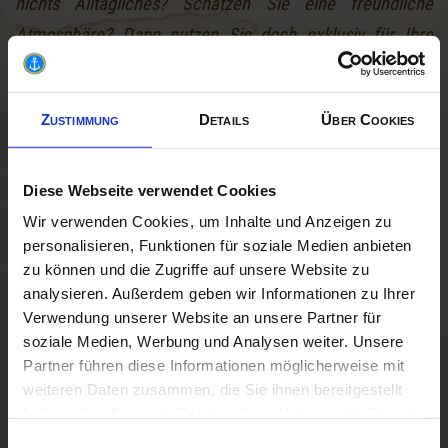
nichts Alltägliches? Schätzen Sie eine freundliche
Atmosphäre? Dann nutzen Sie doch exklusiv für Ihre
Veranstaltung oder Ihr Fest eines unserer
Fahrgastschiffe
.
Zustimmung
Details
Über Cookies
Zusätzlich bieten wir auch direkte Überfahrten zu den
Inseln mit einem exklusiven Schiff.
Diese Webseite verwendet Cookies
Wir verwenden Cookies, um Inhalte und Anzeigen zu
Bewirtung an Bord
personalisieren, Funktionen für soziale Medien anbieten
zu können und die Zugriffe auf unsere Website zu
analysieren. Außerdem geben wir Informationen zu Ihrer
Für eine eventuelle Bewirtung an Bord können wir Ihnen gerne
Verwendung unserer Website an unsere Partner für
eine Liste mit Vorschlägen zusenden. Sie sind in der Wahl des
soziale Medien, Werbung und Analysen weiter. Unsere
Caterers aber völlig frei. Bei Eigenbewirtung sind 1,5 Stunden
Partner führen diese Informationen möglicherweise mit
Standzeit in Prien/Stock für die Beladung des Schiffes frei.
weiteren Daten zusammen, die Sie ihnen bereitgestellt
Zusätzlich fällt eine Reinigungspauschale an (je nach
haben oder die sie im Rahmen Ihrer Nutzung der Dienste
Schiffsgröße).
gesammelt haben. Sie geben Einwilligung zu unseren
Einwilligungsauswahl