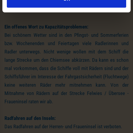
Sommermonaten angeboten wird. Den genauen Zeitraum
entnehmen Sie bitte dem
aktuellen Fahrplan
.
Ein offenes Wort zu Kapazitätsproblemen:
Bei schönem Wetter sind in den Pfingst- und Sommerferien
bzw. Wochenenden und Feiertagen viele Radlerinnen und
Radler unterwegs. Nicht wenige wollen mit dem Schiff die
lange Strecke um den Chiemsee abkürzen. Da kann es schon
mal vorkommen, dass die Schiffe voll mit Rädern sind und der
Schiffsführer im Interesse der Fahrgastsicherheit (Fluchtwege)
keine weiteren Räder mehr mitnehmen kann. Von der
Mitnahme von Rädern auf der Strecke Felwies / Übersee -
Fraueninsel raten wir ab.
Radfahren auf den Inseln:
Das Radfahren auf der Herren- und Fraueninsel ist verboten.