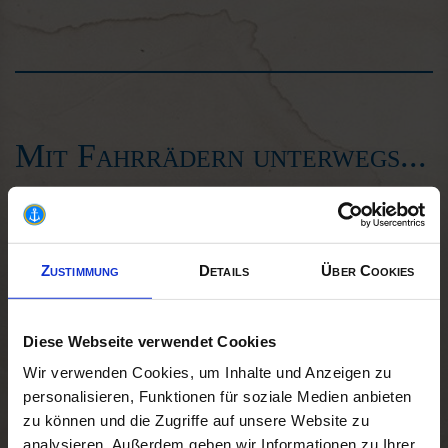
Mit Fahrrädern unterwegs...
Fahrradtransport:
Sofern Platz an Bord ist und keine Fluchtwege verstellt werden
nehmen wir Fahrräder gerne mit. Die Entscheidung über die
Zustimmung
Details
Über Cookies
Mitnahme liegt beim Schiffsführer. Ein Anspruch auf
Beförderung besteht nicht.
Kosten: Fahrrad und E-Bike:
6,- € pro Strecke
Diese Webseite verwendet Cookies
Wir verwenden Cookies, um Inhalte und Anzeigen zu
personalisieren, Funktionen für soziale Medien anbieten
Fahrrad-Anhänger:
zu können und die Zugriffe auf unsere Website zu
Räder mit Kinderanhänger werden ebenfalls befördert. Das
analysieren. Außerdem geben wir Informationen zu Ihrer