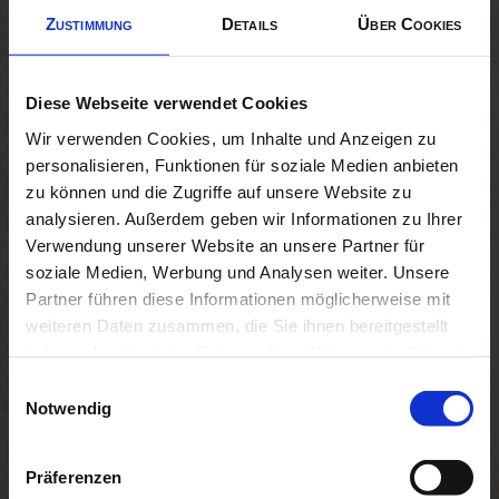
Zustimmung
Details
Über Cookies
Vertretungsberechtigter Gesellschafter: Michael Feßler
(Komplementär)
Diese Webseite verwendet Cookies
Registergericht:
Wir verwenden Cookies, um Inhalte und Anzeigen zu
Amtsgericht Traunstein
personalisieren, Funktionen für soziale Medien anbieten
zu können und die Zugriffe auf unsere Website zu
analysieren. Außerdem geben wir Informationen zu Ihrer
Registernummer:
Verwendung unserer Website an unsere Partner für
HRA 1300
soziale Medien, Werbung und Analysen weiter. Unsere
Partner führen diese Informationen möglicherweise mit
Umsatzsteuer-Identifikationsnummer gem. § 27a UStG:
weiteren Daten zusammen, die Sie ihnen bereitgestellt
DE 131 156 256
haben oder die sie im Rahmen Ihrer Nutzung der Dienste
gesammelt haben. Sie geben Einwilligung zu unseren
Inhaltlich Verantwortlicher gem. § 55 Abs. 2 RStV:
Einwilligungsauswahl
Cookies, wenn Sie unsere Webseite weiterhin nutzen.
Notwendig
Michael Feßler (Anschrift s.o.)
Verbraucherstreitbeilegung
Präferenzen