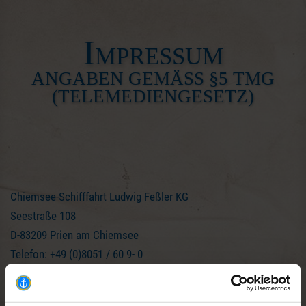
Impressum
ANGABEN GEMÄSS §5 TMG (
TELEMEDIENGESETZ)
Chiemsee-Schifffahrt Ludwig Feßler KG
Seestraße 108
D-83209 Prien am Chiemsee
Telefon: +49 (0)8051 / 60 9- 0
Telefax: +49 (0)8051 / 62 943
E-Mail: info@chiemsee-schifffahrt.de